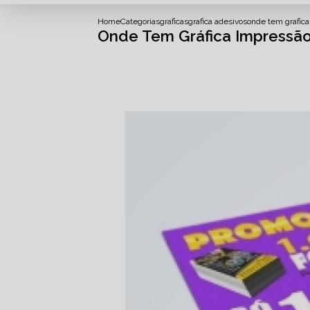
Home
Categorias
graficas
grafica adesivos
onde tem grafica
Onde Tem Gráfica Impressã