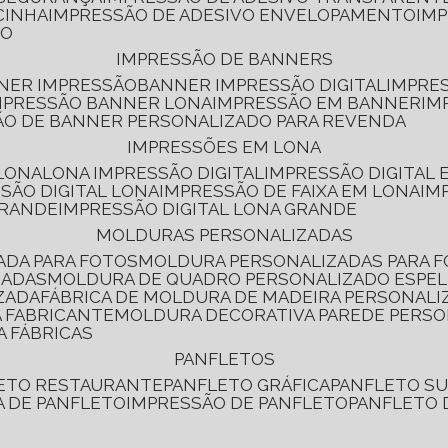
CINHA
IMPRESSÃO DE ADESIVO ENVELOPAMENTO
IM
RO
IMPRESSÃO DE BANNERS
NNER IMPRESSÃO
BANNER IMPRESSÃO DIGITAL
IMPRE
MPRESSÃO BANNER LONA
IMPRESSÃO EM BANNER
IM
ÃO DE BANNER PERSONALIZADO PARA REVENDA
IMPRESSÕES EM LONA
 LONA
LONA IMPRESSÃO DIGITAL
IMPRESSÃO DIGITAL
SSÃO DIGITAL LONA
IMPRESSÃO DE FAIXA EM LONA
IM
GRANDE
IMPRESSÃO DIGITAL LONA GRANDE
MOLDURAS PERSONALIZADAS
ADA PARA FOTOS
MOLDURA PERSONALIZADAS PARA 
ZADAS
MOLDURA DE QUADRO PERSONALIZADO ESPE
ZADA
FÁBRICA DE MOLDURA DE MADEIRA PERSONALI
 FABRICANTE
MOLDURA DECORATIVA PAREDE PERS
A FÁBRICAS
PANFLETOS
LETO RESTAURANTE
PANFLETO GRÁFICA
PANFLETO 
CA DE PANFLETO
IMPRESSÃO DE PANFLETO
PANFLETO