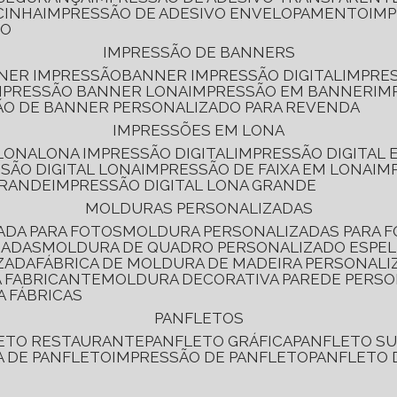
CINHA
IMPRESSÃO DE ADESIVO ENVELOPAMENTO
IM
RO
IMPRESSÃO DE BANNERS
NNER IMPRESSÃO
BANNER IMPRESSÃO DIGITAL
IMPRE
MPRESSÃO BANNER LONA
IMPRESSÃO EM BANNER
IM
ÃO DE BANNER PERSONALIZADO PARA REVENDA
IMPRESSÕES EM LONA
 LONA
LONA IMPRESSÃO DIGITAL
IMPRESSÃO DIGITAL
SSÃO DIGITAL LONA
IMPRESSÃO DE FAIXA EM LONA
IM
GRANDE
IMPRESSÃO DIGITAL LONA GRANDE
MOLDURAS PERSONALIZADAS
ADA PARA FOTOS
MOLDURA PERSONALIZADAS PARA 
ZADAS
MOLDURA DE QUADRO PERSONALIZADO ESPE
ZADA
FÁBRICA DE MOLDURA DE MADEIRA PERSONALI
 FABRICANTE
MOLDURA DECORATIVA PAREDE PERS
A FÁBRICAS
PANFLETOS
LETO RESTAURANTE
PANFLETO GRÁFICA
PANFLETO 
CA DE PANFLETO
IMPRESSÃO DE PANFLETO
PANFLETO