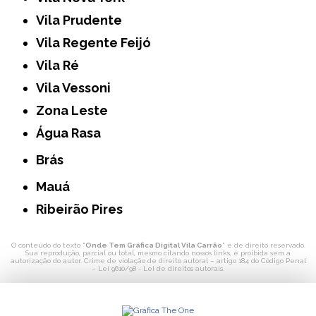
Vila Prudente
Vila Regente Feijó
Vila Ré
Vila Vessoni
Zona Leste
Água Rasa
Brás
Mauá
Ribeirão Pires
O conteúdo do texto "
Onde Tem Gráfica Digital Vila Carrão
" é de direito reservado.
Sua reprodução, parcial ou total, mesmo citando nossos links, é proibida sem a
autorização do autor. Crime de violação de direito autoral – artigo 184 do Código Penal
–
Lei 9610/98 - Lei de direitos autorais
.