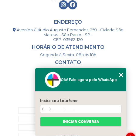
ENDEREÇO
Avenida Cláudio Augusto Fernandes, 259 - Cidade São
Mateus - São Paulo - SP -
CEP: 03962-120
HORÁRIO DE ATENDIMENTO
Segunda á Sexta: 08h ás 18h
CONTATO
(11) 98994-1867
(11) 98993-9556
Olá! Fale agora pelo WhatsApp
togsm1@gmail.com
Insira seu telefone
MENU
HOME
QUEM SOMOS
INICIAR CONVERSA
CONTATO
CATEGORIAS