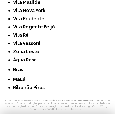
Vila Matilde
Vila Nova York
Vila Prudente
Vila Regente Feijó
Vila Ré
Vila Vessoni
Zona Leste
Água Rasa
Brás
Mauá
Ribeirão Pires
O conteúdo do texto "
Onde Tem Gráfica de Camisetas Aricanduva
" é de direito
reservado. Sua reprodução, parcial ou total, mesmo citando nossos links, é proibida sem
a autorização do autor. Crime de violação de direito autoral – artigo 184 do Código
Penal –
Lei 9610/98 - Lei de direitos autorais
.