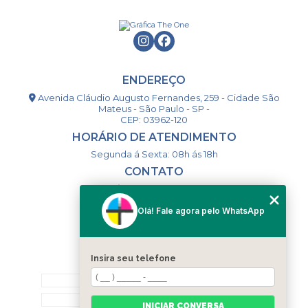
ENDEREÇO
Avenida Cláudio Augusto Fernandes, 259 - Cidade São
Mateus - São Paulo - SP -
CEP: 03962-120
HORÁRIO DE ATENDIMENTO
Segunda á Sexta: 08h ás 18h
CONTATO
(11) 98994-1867
(11) 98993-9556
Olá! Fale agora pelo WhatsApp
togsm1@gmail.com
Insira seu telefone
MENU
HOME
QUEM SOMOS
INICIAR CONVERSA