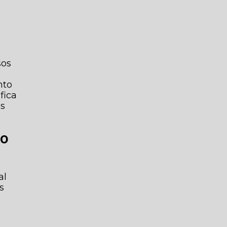
sos
nto
fica
es
to
al
s