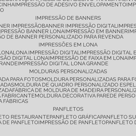
CINHA
IMPRESSÃO DE ADESIVO ENVELOPAMENTO
IM
RO
IMPRESSÃO DE BANNERS
NNER IMPRESSÃO
BANNER IMPRESSÃO DIGITAL
IMPRE
MPRESSÃO BANNER LONA
IMPRESSÃO EM BANNER
IM
ÃO DE BANNER PERSONALIZADO PARA REVENDA
IMPRESSÕES EM LONA
 LONA
LONA IMPRESSÃO DIGITAL
IMPRESSÃO DIGITAL
SSÃO DIGITAL LONA
IMPRESSÃO DE FAIXA EM LONA
IM
GRANDE
IMPRESSÃO DIGITAL LONA GRANDE
MOLDURAS PERSONALIZADAS
ADA PARA FOTOS
MOLDURA PERSONALIZADAS PARA 
ZADAS
MOLDURA DE QUADRO PERSONALIZADO ESPE
ZADA
FÁBRICA DE MOLDURA DE MADEIRA PERSONALI
 FABRICANTE
MOLDURA DECORATIVA PAREDE PERS
A FÁBRICAS
PANFLETOS
LETO RESTAURANTE
PANFLETO GRÁFICA
PANFLETO 
CA DE PANFLETO
IMPRESSÃO DE PANFLETO
PANFLETO