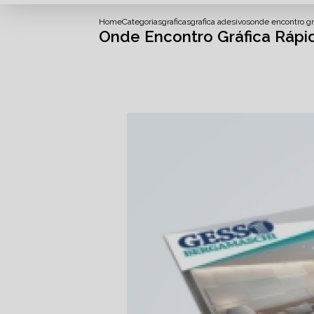
Home
Categorias
graficas
grafica adesivos
onde encontro gr
Onde Encontro Gráfica Rápi