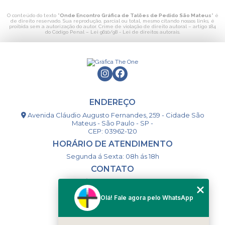
O conteúdo do texto "
Onde Encontro Gráfica de Talões de Pedido São Mateus
" é
de direito reservado. Sua reprodução, parcial ou total, mesmo citando nossos links, é
proibida sem a autorização do autor. Crime de violação de direito autoral – artigo 184
do Código Penal –
Lei 9610/98 - Lei de direitos autorais
.
ENDEREÇO
Avenida Cláudio Augusto Fernandes, 259 - Cidade São
Mateus - São Paulo - SP -
CEP: 03962-120
HORÁRIO DE ATENDIMENTO
Segunda á Sexta: 08h ás 18h
CONTATO
(11) 98994-1867
(11) 98993-9556
Olá! Fale agora pelo WhatsApp
togsm1@gmail.com