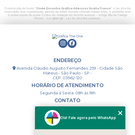
O conteúdo do texto "
Onde Encontro Gráfica Adesivos Anália Franco
" é de direito
reservado. Sua reprodução, parcial ou total, mesmo citando nossos links, é proibida sem
a autorização do autor. Crime de violação de direito autoral – artigo 184 do Código
Penal –
Lei 9610/98 - Lei de direitos autorais
.
ENDEREÇO
Avenida Cláudio Augusto Fernandes, 259 - Cidade São
Mateus - São Paulo - SP -
CEP: 03962-120
HORÁRIO DE ATENDIMENTO
Segunda á Sexta: 08h ás 18h
CONTATO
(11) 98994-1867
(11) 98993-9556
Olá! Fale agora pelo WhatsApp
togsm1@gmail.com