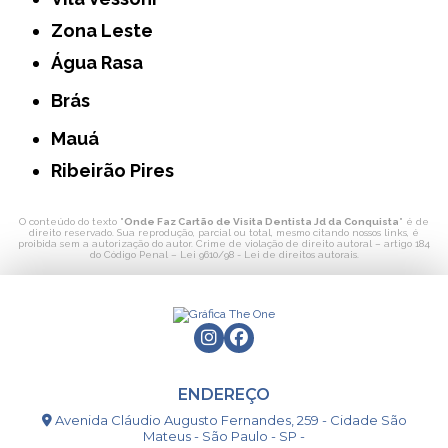
Zona Leste
Água Rasa
Brás
Mauá
Ribeirão Pires
O conteúdo do texto "
Onde Faz Cartão de Visita Dentista Jd da Conquista
" é de
direito reservado. Sua reprodução, parcial ou total, mesmo citando nossos links, é
proibida sem a autorização do autor. Crime de violação de direito autoral – artigo 184
do Código Penal –
Lei 9610/98 - Lei de direitos autorais
.
ENDEREÇO
Avenida Cláudio Augusto Fernandes, 259 - Cidade São
Mateus - São Paulo - SP -