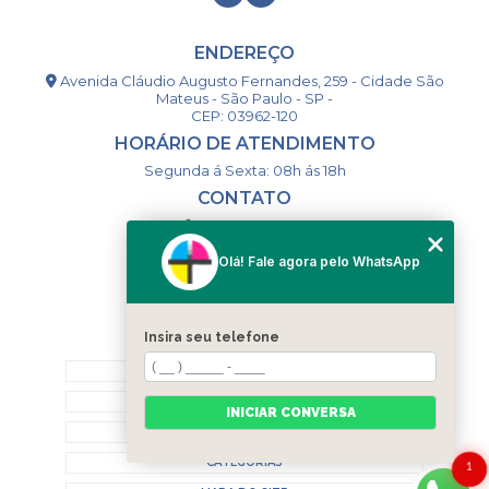
ENDEREÇO
Avenida Cláudio Augusto Fernandes, 259 - Cidade São
Mateus - São Paulo - SP -
CEP: 03962-120
HORÁRIO DE ATENDIMENTO
Segunda á Sexta: 08h ás 18h
CONTATO
(11) 98994-1867
(11) 98993-9556
Olá! Fale agora pelo WhatsApp
togsm1@gmail.com
Insira seu telefone
MENU
HOME
QUEM SOMOS
INICIAR CONVERSA
CONTATO
CATEGORIAS
1