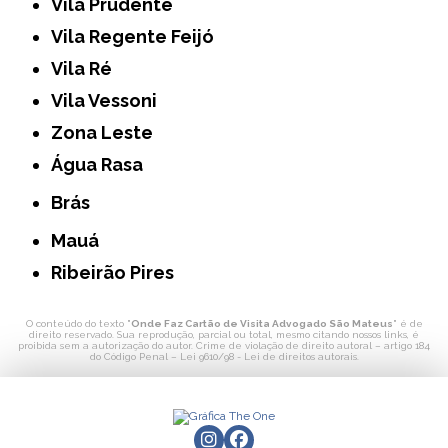
Vila Prudente
Vila Regente Feijó
Vila Ré
Vila Vessoni
Zona Leste
Água Rasa
Brás
Mauá
Ribeirão Pires
O conteúdo do texto "
Onde Faz Cartão de Visita Advogado São Mateus
" é de
direito reservado. Sua reprodução, parcial ou total, mesmo citando nossos links, é
proibida sem a autorização do autor. Crime de violação de direito autoral – artigo 184
do Código Penal –
Lei 9610/98 - Lei de direitos autorais
.