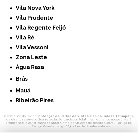
Vila Nova York
Vila Prudente
Vila Regente Feijó
Vila Ré
Vila Vessoni
Zona Leste
Água Rasa
Brás
Mauá
Ribeirão Pires
O conteúdo do texto "
Confecção de Cartão de Visita Salão de Beleza Tatuapé
" é
de direito reservado. Sua reprodução, parcial ou total, mesmo citando nossos links, é
proibida sem a autorização do autor. Crime de violação de direito autoral – artigo 184
do Código Penal –
Lei 9610/98 - Lei de direitos autorais
.