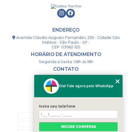
ENDEREÇO
Avenida Cláudio Augusto Fernandes, 259 - Cidade São
Mateus - São Paulo - SP -
CEP: 03962-120
HORÁRIO DE ATENDIMENTO
Segunda á Sexta: 08h ás 18h
CONTATO
(11) 98994-1867
(11) 98993-9556
Olá! Fale agora pelo WhatsApp
togsm1@gmail.com
Insira seu telefone
MENU
HOME
QUEM SOMOS
INICIAR CONVERSA