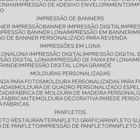
CINHA
IMPRESSÃO DE ADESIVO ENVELOPAMENTO
IM
RO
IMPRESSÃO DE BANNERS
NNER IMPRESSÃO
BANNER IMPRESSÃO DIGITAL
IMPRE
MPRESSÃO BANNER LONA
IMPRESSÃO EM BANNER
IM
ÃO DE BANNER PERSONALIZADO PARA REVENDA
IMPRESSÕES EM LONA
 LONA
LONA IMPRESSÃO DIGITAL
IMPRESSÃO DIGITAL
SSÃO DIGITAL LONA
IMPRESSÃO DE FAIXA EM LONA
IM
GRANDE
IMPRESSÃO DIGITAL LONA GRANDE
MOLDURAS PERSONALIZADAS
ADA PARA FOTOS
MOLDURA PERSONALIZADAS PARA 
ZADAS
MOLDURA DE QUADRO PERSONALIZADO ESPE
ZADA
FÁBRICA DE MOLDURA DE MADEIRA PERSONALI
 FABRICANTE
MOLDURA DECORATIVA PAREDE PERS
A FÁBRICAS
PANFLETOS
LETO RESTAURANTE
PANFLETO GRÁFICA
PANFLETO 
CA DE PANFLETO
IMPRESSÃO DE PANFLETO
PANFLETO