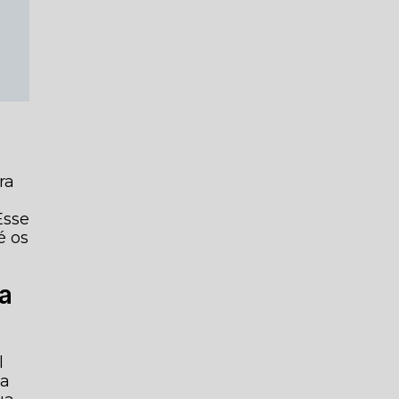
ra
Esse
é os
ta
l
ma