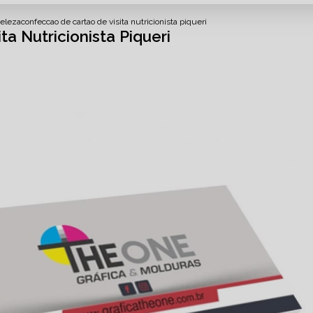
beleza
confeccao de cartao de visita nutricionista piqueri
a Nutricionista Piqueri