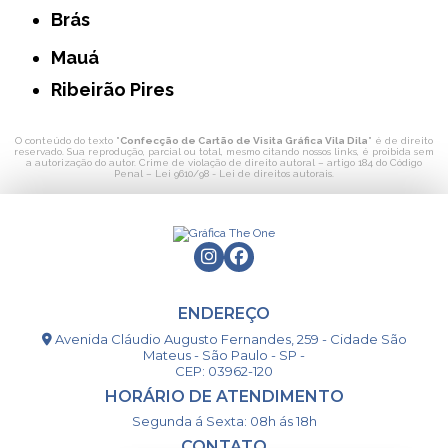
Brás
Mauá
Ribeirão Pires
O conteúdo do texto "
Confecção de Cartão de Visita Gráfica Vila Dila
" é de direito
reservado. Sua reprodução, parcial ou total, mesmo citando nossos links, é proibida sem
a autorização do autor. Crime de violação de direito autoral – artigo 184 do Código
Penal –
Lei 9610/98 - Lei de direitos autorais
.
ENDEREÇO
Avenida Cláudio Augusto Fernandes, 259 - Cidade São
Mateus - São Paulo - SP -
CEP: 03962-120
HORÁRIO DE ATENDIMENTO
Segunda á Sexta: 08h ás 18h
CONTATO