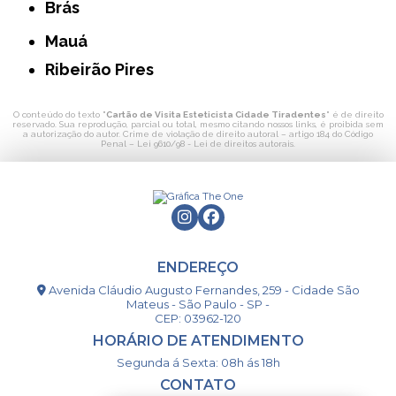
Brás
Mauá
Ribeirão Pires
O conteúdo do texto "
Cartão de Visita Esteticista Cidade Tiradentes
" é de direito
reservado. Sua reprodução, parcial ou total, mesmo citando nossos links, é proibida sem
a autorização do autor. Crime de violação de direito autoral – artigo 184 do Código
Penal –
Lei 9610/98 - Lei de direitos autorais
.
ENDEREÇO
Avenida Cláudio Augusto Fernandes, 259 - Cidade São
Mateus - São Paulo - SP -
CEP: 03962-120
HORÁRIO DE ATENDIMENTO
Segunda á Sexta: 08h ás 18h
CONTATO