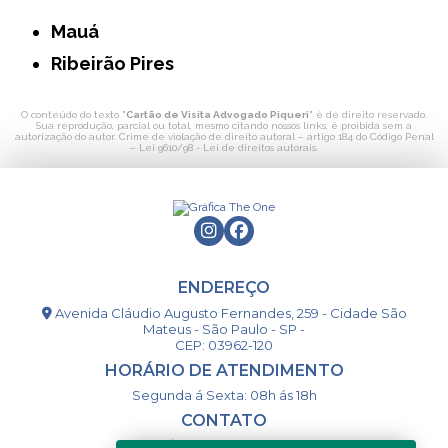
Mauá
Ribeirão Pires
O conteúdo do texto "
Cartão de Visita Advogado Piqueri
" é de direito reservado.
Sua reprodução, parcial ou total, mesmo citando nossos links, é proibida sem a
autorização do autor. Crime de violação de direito autoral – artigo 184 do Código Penal
–
Lei 9610/98 - Lei de direitos autorais
.
ENDEREÇO
Avenida Cláudio Augusto Fernandes, 259 - Cidade São
Mateus - São Paulo - SP -
CEP: 03962-120
HORÁRIO DE ATENDIMENTO
Segunda á Sexta: 08h ás 18h
CONTATO
(11) 98994-1867