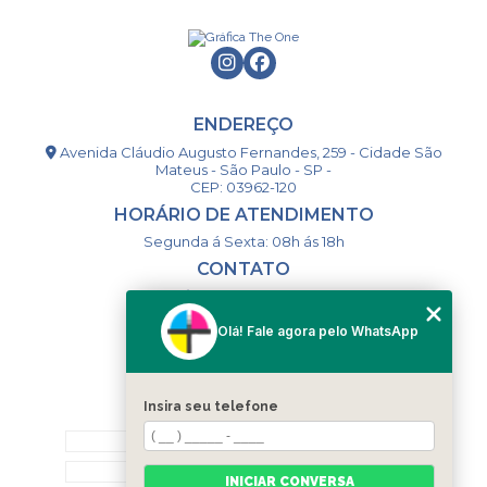
ENDEREÇO
Avenida Cláudio Augusto Fernandes, 259 - Cidade São
Mateus - São Paulo - SP -
CEP: 03962-120
HORÁRIO DE ATENDIMENTO
Segunda á Sexta: 08h ás 18h
CONTATO
(11) 98994-1867
(11) 98993-9556
Olá! Fale agora pelo WhatsApp
togsm1@gmail.com
Insira seu telefone
MENU
HOME
QUEM SOMOS
INICIAR CONVERSA