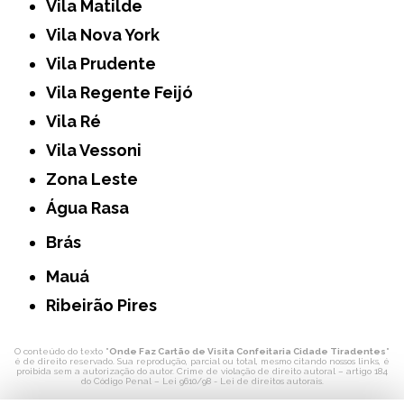
Vila Matilde
Vila Nova York
Vila Prudente
Vila Regente Feijó
Vila Ré
Vila Vessoni
Zona Leste
Água Rasa
Brás
Mauá
Ribeirão Pires
O conteúdo do texto "
Onde Faz Cartão de Visita Confeitaria Cidade Tiradentes
"
é de direito reservado. Sua reprodução, parcial ou total, mesmo citando nossos links, é
proibida sem a autorização do autor. Crime de violação de direito autoral – artigo 184
do Código Penal –
Lei 9610/98 - Lei de direitos autorais
.