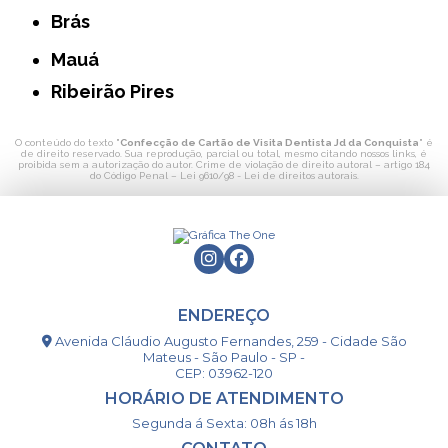
Brás
Mauá
Ribeirão Pires
O conteúdo do texto "
Confecção de Cartão de Visita Dentista Jd da Conquista
" é
de direito reservado. Sua reprodução, parcial ou total, mesmo citando nossos links, é
proibida sem a autorização do autor. Crime de violação de direito autoral – artigo 184
do Código Penal –
Lei 9610/98 - Lei de direitos autorais
.
ENDEREÇO
Avenida Cláudio Augusto Fernandes, 259 - Cidade São
Mateus - São Paulo - SP -
CEP: 03962-120
HORÁRIO DE ATENDIMENTO
Segunda á Sexta: 08h ás 18h