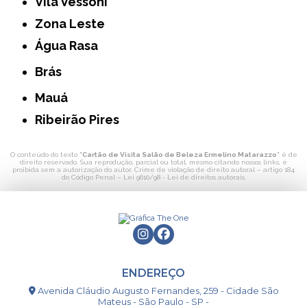
Vila Vessoni
Zona Leste
Água Rasa
Brás
Mauá
Ribeirão Pires
O conteúdo do texto "
Cartão de Visita Salão de Beleza Ermelino Matarazzo
" é de
direito reservado. Sua reprodução, parcial ou total, mesmo citando nossos links, é
proibida sem a autorização do autor. Crime de violação de direito autoral – artigo 184
do Código Penal –
Lei 9610/98 - Lei de direitos autorais
.
ENDEREÇO
Avenida Cláudio Augusto Fernandes, 259 - Cidade São
Mateus - São Paulo - SP -