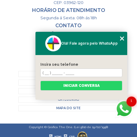
CEP: 03962-120
HORÁRIO DE ATENDIMENTO
Segunda á Sexta: 08h ás 18h
CONTATO
(11) 98994-1867
(11) 98993-9556
Olá! Fale agora pelo WhatsApp
togsm1@gmail.com
Insira seu telefone
MENU
HOME
QUEM SOMOS
INICIAR CONVERSA
CONTATO
CATEGORIAS
1
MAPA DO SITE
Copyright © Gráfica The One. (Lei 9610 de 19/02/1998)
HTML
CSS