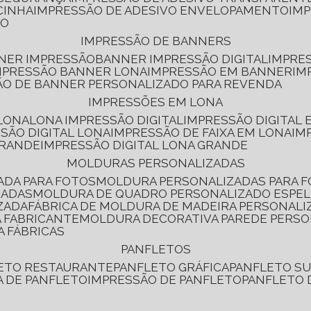
CINHA
IMPRESSÃO DE ADESIVO ENVELOPAMENTO
IM
RO
IMPRESSÃO DE BANNERS
NNER IMPRESSÃO
BANNER IMPRESSÃO DIGITAL
IMPRE
MPRESSÃO BANNER LONA
IMPRESSÃO EM BANNER
IM
ÃO DE BANNER PERSONALIZADO PARA REVENDA
IMPRESSÕES EM LONA
 LONA
LONA IMPRESSÃO DIGITAL
IMPRESSÃO DIGITAL
SSÃO DIGITAL LONA
IMPRESSÃO DE FAIXA EM LONA
IM
GRANDE
IMPRESSÃO DIGITAL LONA GRANDE
MOLDURAS PERSONALIZADAS
ADA PARA FOTOS
MOLDURA PERSONALIZADAS PARA 
ZADAS
MOLDURA DE QUADRO PERSONALIZADO ESPE
ZADA
FÁBRICA DE MOLDURA DE MADEIRA PERSONALI
 FABRICANTE
MOLDURA DECORATIVA PAREDE PERS
A FÁBRICAS
PANFLETOS
LETO RESTAURANTE
PANFLETO GRÁFICA
PANFLETO 
CA DE PANFLETO
IMPRESSÃO DE PANFLETO
PANFLETO