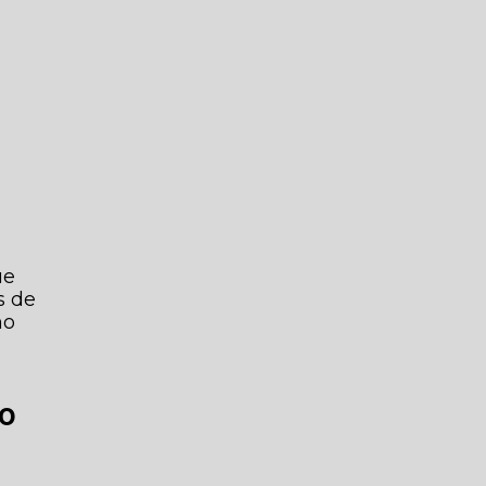
ue
s de
ho
ão