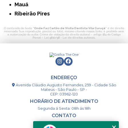
Mauá
Ribeirão Pires
O conteúdo do texto "
Onde Faz Cartão de Visita Dentista Vila Curuçá
" é de direito
reservado. Sua reprodução, parcial ou total, mesmo citando nossos links, é proibida sem
a autorização do autor. Crime de violação de direito autoral – artigo 184 do Código
Penal –
Lei 9610/98 - Lei de direitos autorais
.
ENDEREÇO
Avenida Cláudio Augusto Fernandes, 259 - Cidade São
Mateus - São Paulo - SP -
CEP: 03962-120
HORÁRIO DE ATENDIMENTO
Segunda á Sexta: 08h ás 18h
CONTATO
(11) 98994-1867