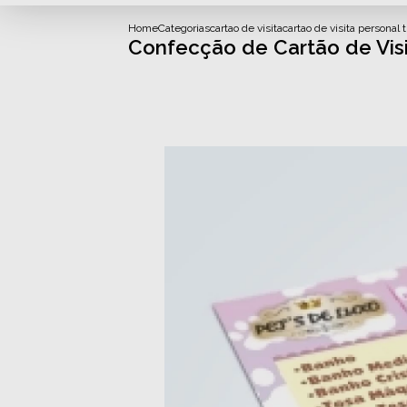
Home
Categorias
cartao de visita
cartao de visita personal t
Confecção de Cartão de Vis