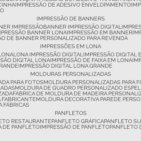
CINHA
IMPRESSÃO DE ADESIVO ENVELOPAMENTO
IM
RO
IMPRESSÃO DE BANNERS
NNER IMPRESSÃO
BANNER IMPRESSÃO DIGITAL
IMPRE
MPRESSÃO BANNER LONA
IMPRESSÃO EM BANNER
IM
ÃO DE BANNER PERSONALIZADO PARA REVENDA
IMPRESSÕES EM LONA
 LONA
LONA IMPRESSÃO DIGITAL
IMPRESSÃO DIGITAL
SSÃO DIGITAL LONA
IMPRESSÃO DE FAIXA EM LONA
IM
GRANDE
IMPRESSÃO DIGITAL LONA GRANDE
MOLDURAS PERSONALIZADAS
ADA PARA FOTOS
MOLDURA PERSONALIZADAS PARA 
ZADAS
MOLDURA DE QUADRO PERSONALIZADO ESPE
ZADA
FÁBRICA DE MOLDURA DE MADEIRA PERSONALI
 FABRICANTE
MOLDURA DECORATIVA PAREDE PERS
A FÁBRICAS
PANFLETOS
LETO RESTAURANTE
PANFLETO GRÁFICA
PANFLETO 
CA DE PANFLETO
IMPRESSÃO DE PANFLETO
PANFLETO