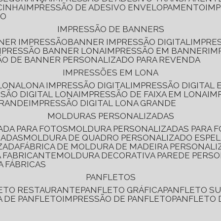
CINHA
IMPRESSÃO DE ADESIVO ENVELOPAMENTO
IM
RO
IMPRESSÃO DE BANNERS
NNER IMPRESSÃO
BANNER IMPRESSÃO DIGITAL
IMPRE
MPRESSÃO BANNER LONA
IMPRESSÃO EM BANNER
IM
ÃO DE BANNER PERSONALIZADO PARA REVENDA
IMPRESSÕES EM LONA
 LONA
LONA IMPRESSÃO DIGITAL
IMPRESSÃO DIGITAL
SSÃO DIGITAL LONA
IMPRESSÃO DE FAIXA EM LONA
IM
GRANDE
IMPRESSÃO DIGITAL LONA GRANDE
MOLDURAS PERSONALIZADAS
ADA PARA FOTOS
MOLDURA PERSONALIZADAS PARA 
ZADAS
MOLDURA DE QUADRO PERSONALIZADO ESPE
ZADA
FÁBRICA DE MOLDURA DE MADEIRA PERSONALI
 FABRICANTE
MOLDURA DECORATIVA PAREDE PERS
A FÁBRICAS
PANFLETOS
LETO RESTAURANTE
PANFLETO GRÁFICA
PANFLETO 
CA DE PANFLETO
IMPRESSÃO DE PANFLETO
PANFLETO