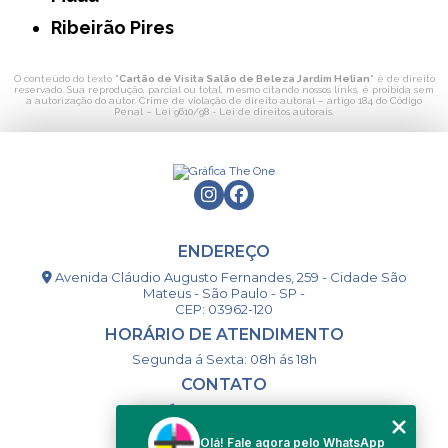
Ribeirão Pires
O conteúdo do texto "
Cartão de Visita Salão de Beleza Jardim Helian
" é de direito
reservado. Sua reprodução, parcial ou total, mesmo citando nossos links, é proibida sem
a autorização do autor. Crime de violação de direito autoral – artigo 184 do Código
Penal –
Lei 9610/98 - Lei de direitos autorais
.
ENDEREÇO
Avenida Cláudio Augusto Fernandes, 259 - Cidade São
Mateus - São Paulo - SP -
CEP: 03962-120
HORÁRIO DE ATENDIMENTO
Segunda á Sexta: 08h ás 18h
CONTATO
(11) 98994-1867
(11) 98993-9556
Olá! Fale agora pelo WhatsApp