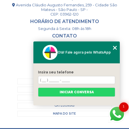
Avenida Cláudio Augusto Fernandes, 259 - Cidade São
Mateus - São Paulo - SP -
CEP: 03962-120
HORÁRIO DE ATENDIMENTO
Segunda á Sexta: 08h ás 18h
CONTATO
(11) 98994-1867
(11) 98993-9556
Olá! Fale agora pelo WhatsApp
togsm1@gmail.com
Insira seu telefone
MENU
HOME
QUEM SOMOS
INICIAR CONVERSA
CONTATO
CATEGORIAS
1
MAPA DO SITE