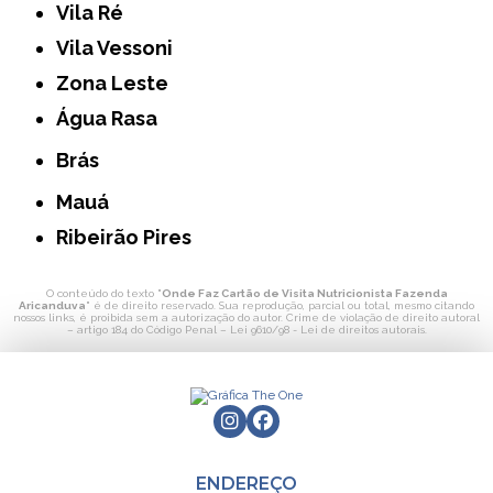
Vila Ré
Vila Vessoni
Zona Leste
Água Rasa
Brás
Mauá
Ribeirão Pires
O conteúdo do texto "
Onde Faz Cartão de Visita Nutricionista Fazenda
Aricanduva
" é de direito reservado. Sua reprodução, parcial ou total, mesmo citando
nossos links, é proibida sem a autorização do autor. Crime de violação de direito autoral
– artigo 184 do Código Penal –
Lei 9610/98 - Lei de direitos autorais
.
ENDEREÇO