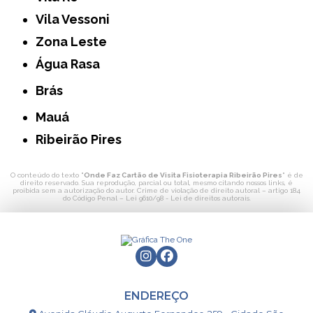
Vila Vessoni
Zona Leste
Água Rasa
Brás
Mauá
Ribeirão Pires
O conteúdo do texto "
Onde Faz Cartão de Visita Fisioterapia Ribeirão Pires
" é de
direito reservado. Sua reprodução, parcial ou total, mesmo citando nossos links, é
proibida sem a autorização do autor. Crime de violação de direito autoral – artigo 184
do Código Penal –
Lei 9610/98 - Lei de direitos autorais
.
ENDEREÇO