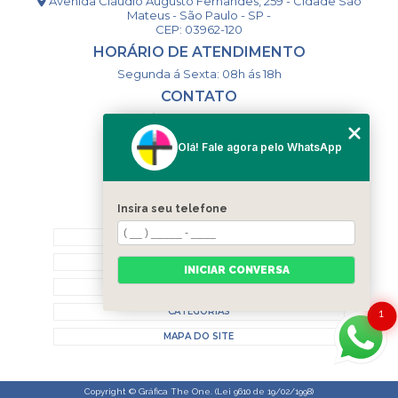
Avenida Cláudio Augusto Fernandes, 259 - Cidade São
Mateus - São Paulo - SP -
CEP: 03962-120
HORÁRIO DE ATENDIMENTO
Segunda á Sexta: 08h ás 18h
CONTATO
(11) 98994-1867
(11) 98993-9556
Olá! Fale agora pelo WhatsApp
togsm1@gmail.com
Insira seu telefone
MENU
HOME
QUEM SOMOS
INICIAR CONVERSA
CONTATO
CATEGORIAS
1
MAPA DO SITE
Copyright © Gráfica The One. (Lei 9610 de 19/02/1998)