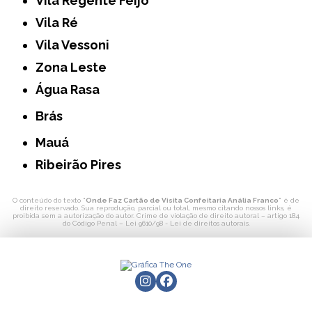
Vila Regente Feijó
Vila Ré
Vila Vessoni
Zona Leste
Água Rasa
Brás
Mauá
Ribeirão Pires
O conteúdo do texto "
Onde Faz Cartão de Visita Confeitaria Anália Franco
" é de
direito reservado. Sua reprodução, parcial ou total, mesmo citando nossos links, é
proibida sem a autorização do autor. Crime de violação de direito autoral – artigo 184
do Código Penal –
Lei 9610/98 - Lei de direitos autorais
.