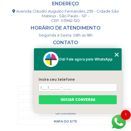
ENDEREÇO
Avenida Cláudio Augusto Fernandes, 259 - Cidade São
Mateus - São Paulo - SP -
CEP: 03962-120
HORÁRIO DE ATENDIMENTO
Segunda á Sexta: 08h ás 18h
CONTATO
(11) 98994-1867
(11) 98993-9556
Olá! Fale agora pelo WhatsApp
togsm1@gmail.com
Insira seu telefone
MENU
HOME
QUEM SOMOS
INICIAR CONVERSA
CONTATO
CATEGORIAS
1
MAPA DO SITE