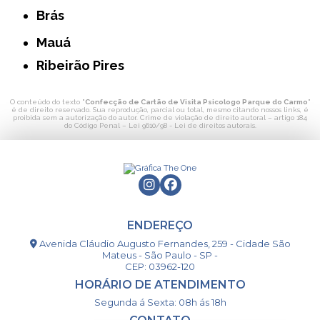
Brás
Mauá
Ribeirão Pires
O conteúdo do texto "
Confecção de Cartão de Visita Psicologo Parque do Carmo
"
é de direito reservado. Sua reprodução, parcial ou total, mesmo citando nossos links, é
proibida sem a autorização do autor. Crime de violação de direito autoral – artigo 184
do Código Penal –
Lei 9610/98 - Lei de direitos autorais
.
ENDEREÇO
Avenida Cláudio Augusto Fernandes, 259 - Cidade São
Mateus - São Paulo - SP -
CEP: 03962-120
HORÁRIO DE ATENDIMENTO
Segunda á Sexta: 08h ás 18h