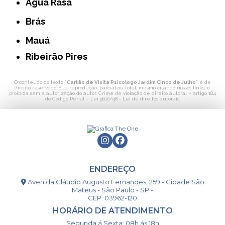
Água Rasa
Brás
Mauá
Ribeirão Pires
O conteúdo do texto "
Cartão de Visita Psicologo Jardim Cinco de Julho
" é de
direito reservado. Sua reprodução, parcial ou total, mesmo citando nossos links, é
proibida sem a autorização do autor. Crime de violação de direito autoral – artigo 184
do Código Penal –
Lei 9610/98 - Lei de direitos autorais
.
ENDEREÇO
Avenida Cláudio Augusto Fernandes, 259 - Cidade São
Mateus - São Paulo - SP -
CEP: 03962-120
HORÁRIO DE ATENDIMENTO
Segunda á Sexta: 08h ás 18h