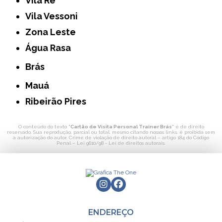
Vila Ré
Vila Vessoni
Zona Leste
Água Rasa
Brás
Mauá
Ribeirão Pires
O conteúdo do texto "
Cartão de Visita Personal Trainer Brás
" é de direito
reservado. Sua reprodução, parcial ou total, mesmo citando nossos links, é proibida sem
a autorização do autor. Crime de violação de direito autoral – artigo 184 do Código
Penal –
Lei 9610/98 - Lei de direitos autorais
.
ENDEREÇO