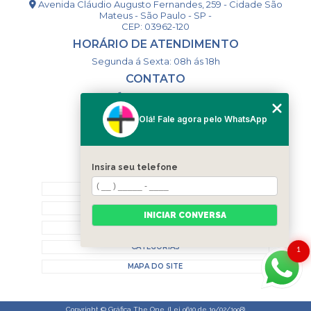
Avenida Cláudio Augusto Fernandes, 259 - Cidade São
Mateus - São Paulo - SP -
CEP: 03962-120
HORÁRIO DE ATENDIMENTO
Segunda á Sexta: 08h ás 18h
CONTATO
(11) 98994-1867
(11) 98993-9556
Olá! Fale agora pelo WhatsApp
togsm1@gmail.com
Insira seu telefone
MENU
HOME
QUEM SOMOS
INICIAR CONVERSA
CONTATO
CATEGORIAS
1
MAPA DO SITE
Copyright © Gráfica The One. (Lei 9610 de 19/02/1998)