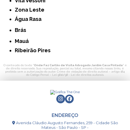
Vila Vessoni
Zona Leste
Água Rasa
Brás
Mauá
Ribeirão Pires
O conteúdo do texto "
Onde Faz Cartão de Visita Advogado Jardim Casa Pintada
" é
de direito reservado. Sua reprodução, parcial ou total, mesmo citando nossos links, é
proibida sem a autorização do autor. Crime de violação de direito autoral – artigo 184
do Código Penal –
Lei 9610/98 - Lei de direitos autorais
.
ENDEREÇO
Avenida Cláudio Augusto Fernandes, 259 - Cidade São
Mateus - São Paulo - SP -