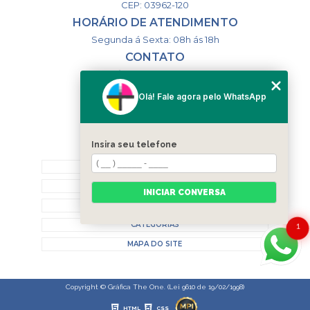
CEP: 03962-120
HORÁRIO DE ATENDIMENTO
Segunda á Sexta: 08h ás 18h
CONTATO
(11) 98994-1867
(11) 98993-9556
Olá! Fale agora pelo WhatsApp
togsm1@gmail.com
Insira seu telefone
MENU
HOME
QUEM SOMOS
INICIAR CONVERSA
CONTATO
CATEGORIAS
1
MAPA DO SITE
Copyright © Gráfica The One. (Lei 9610 de 19/02/1998)
HTML
CSS