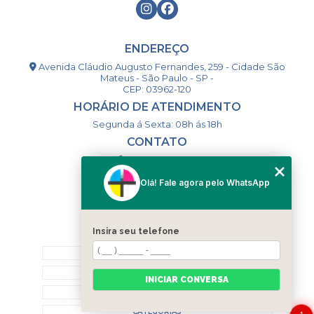
ENDEREÇO
Avenida Cláudio Augusto Fernandes, 259 - Cidade São
Mateus - São Paulo - SP -
CEP: 03962-120
HORÁRIO DE ATENDIMENTO
Segunda á Sexta: 08h ás 18h
CONTATO
(11) 98994-1867
(11) 98993-9556
Olá! Fale agora pelo WhatsApp
togsm1@gmail.com
Insira seu telefone
MENU
HOME
QUEM SOMOS
INICIAR CONVERSA
CONTATO
CATEGORIAS
1