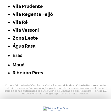
Vila Prudente
Vila Regente Feijó
Vila Ré
Vila Vessoni
Zona Leste
Água Rasa
Brás
Mauá
Ribeirão Pires
O conteúdo do texto "
Cartão de Visita Personal Trainer Cidade Patriarca
" é de
direito reservado. Sua reprodução, parcial ou total, mesmo citando nossos links, é
proibida sem a autorização do autor. Crime de violação de direito autoral – artigo 184
do Código Penal –
Lei 9610/98 - Lei de direitos autorais
.