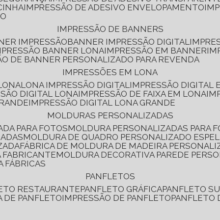
CINHA
IMPRESSÃO DE ADESIVO ENVELOPAMENTO
IM
RO
IMPRESSÃO DE BANNERS
NNER IMPRESSÃO
BANNER IMPRESSÃO DIGITAL
IMPRE
MPRESSÃO BANNER LONA
IMPRESSÃO EM BANNER
IM
ÃO DE BANNER PERSONALIZADO PARA REVENDA
IMPRESSÕES EM LONA
 LONA
LONA IMPRESSÃO DIGITAL
IMPRESSÃO DIGITAL
SSÃO DIGITAL LONA
IMPRESSÃO DE FAIXA EM LONA
IM
GRANDE
IMPRESSÃO DIGITAL LONA GRANDE
MOLDURAS PERSONALIZADAS
ADA PARA FOTOS
MOLDURA PERSONALIZADAS PARA 
ZADAS
MOLDURA DE QUADRO PERSONALIZADO ESPE
ZADA
FÁBRICA DE MOLDURA DE MADEIRA PERSONALI
 FABRICANTE
MOLDURA DECORATIVA PAREDE PERS
A FÁBRICAS
PANFLETOS
LETO RESTAURANTE
PANFLETO GRÁFICA
PANFLETO 
CA DE PANFLETO
IMPRESSÃO DE PANFLETO
PANFLETO