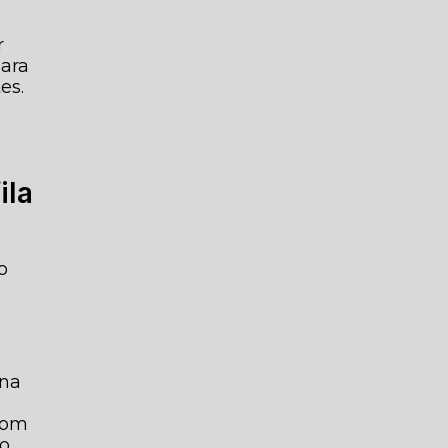
r
para
es.
ila
o
 na
 com
do