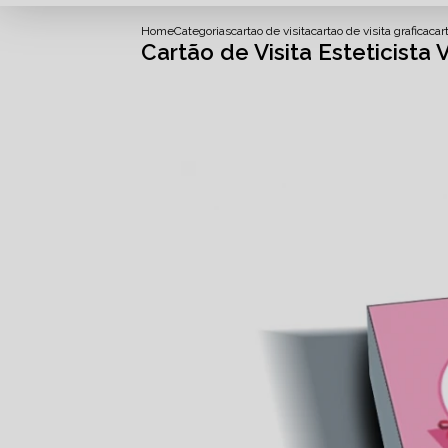
Home
Categorias
cartao de visita
cartao de visita grafica
car
Cartão de Visita Esteticista 