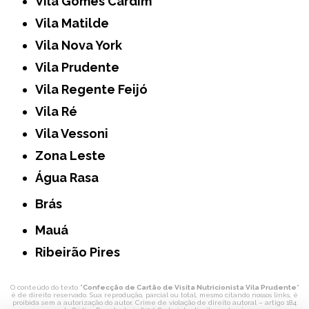
Vila Gomes Cardim
Vila Matilde
Vila Nova York
Vila Prudente
Vila Regente Feijó
Vila Ré
Vila Vessoni
Zona Leste
Água Rasa
Brás
Mauá
Ribeirão Pires
O conteúdo do texto "
Confecção de Cartão de Visita Nutricionista Vila Prudente
"
é de direito reservado. Sua reprodução, parcial ou total, mesmo citando nossos links, é
proibida sem a autorização do autor. Crime de violação de direito autoral – artigo 184