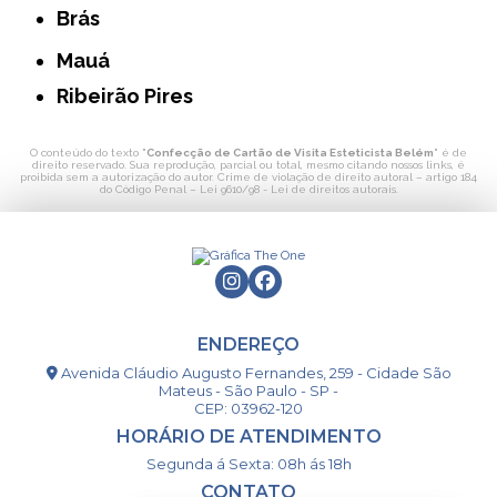
Brás
Mauá
Ribeirão Pires
O conteúdo do texto "
Confecção de Cartão de Visita Esteticista Belém
" é de
direito reservado. Sua reprodução, parcial ou total, mesmo citando nossos links, é
proibida sem a autorização do autor. Crime de violação de direito autoral – artigo 184
do Código Penal –
Lei 9610/98 - Lei de direitos autorais
.
ENDEREÇO
Avenida Cláudio Augusto Fernandes, 259 - Cidade São
Mateus - São Paulo - SP -
CEP: 03962-120
HORÁRIO DE ATENDIMENTO
Segunda á Sexta: 08h ás 18h
CONTATO