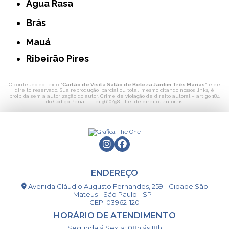
Água Rasa
Brás
Mauá
Ribeirão Pires
O conteúdo do texto "
Cartão de Visita Salão de Beleza Jardim Três Marias
" é de
direito reservado. Sua reprodução, parcial ou total, mesmo citando nossos links, é
proibida sem a autorização do autor. Crime de violação de direito autoral – artigo 184
do Código Penal –
Lei 9610/98 - Lei de direitos autorais
.
ENDEREÇO
Avenida Cláudio Augusto Fernandes, 259 - Cidade São
Mateus - São Paulo - SP -
CEP: 03962-120
HORÁRIO DE ATENDIMENTO
Segunda á Sexta: 08h ás 18h