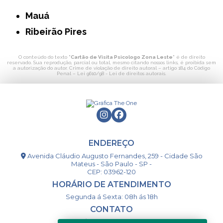
Mauá
Ribeirão Pires
O conteúdo do texto "
Cartão de Visita Psicologo Zona Leste
" é de direito
reservado. Sua reprodução, parcial ou total, mesmo citando nossos links, é proibida sem
a autorização do autor. Crime de violação de direito autoral – artigo 184 do Código
Penal –
Lei 9610/98 - Lei de direitos autorais
.
ENDEREÇO
Avenida Cláudio Augusto Fernandes, 259 - Cidade São
Mateus - São Paulo - SP -
CEP: 03962-120
HORÁRIO DE ATENDIMENTO
Segunda á Sexta: 08h ás 18h
CONTATO
(11) 98994-1867