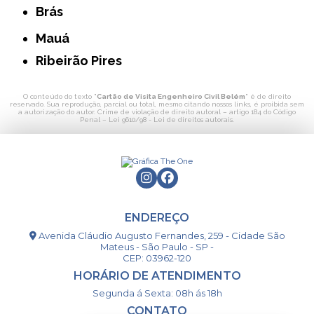
Brás
Mauá
Ribeirão Pires
O conteúdo do texto "
Cartão de Visita Engenheiro Civil Belém
" é de direito
reservado. Sua reprodução, parcial ou total, mesmo citando nossos links, é proibida sem
a autorização do autor. Crime de violação de direito autoral – artigo 184 do Código
Penal –
Lei 9610/98 - Lei de direitos autorais
.
ENDEREÇO
Avenida Cláudio Augusto Fernandes, 259 - Cidade São
Mateus - São Paulo - SP -
CEP: 03962-120
HORÁRIO DE ATENDIMENTO
Segunda á Sexta: 08h ás 18h
CONTATO