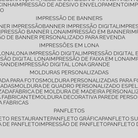
CINHA
IMPRESSÃO DE ADESIVO ENVELOPAMENTO
IM
RO
IMPRESSÃO DE BANNERS
NNER IMPRESSÃO
BANNER IMPRESSÃO DIGITAL
IMPRE
MPRESSÃO BANNER LONA
IMPRESSÃO EM BANNER
IM
ÃO DE BANNER PERSONALIZADO PARA REVENDA
IMPRESSÕES EM LONA
 LONA
LONA IMPRESSÃO DIGITAL
IMPRESSÃO DIGITAL
SSÃO DIGITAL LONA
IMPRESSÃO DE FAIXA EM LONA
IM
GRANDE
IMPRESSÃO DIGITAL LONA GRANDE
MOLDURAS PERSONALIZADAS
ADA PARA FOTOS
MOLDURA PERSONALIZADAS PARA 
ZADAS
MOLDURA DE QUADRO PERSONALIZADO ESPE
ZADA
FÁBRICA DE MOLDURA DE MADEIRA PERSONALI
 FABRICANTE
MOLDURA DECORATIVA PAREDE PERS
A FÁBRICAS
PANFLETOS
LETO RESTAURANTE
PANFLETO GRÁFICA
PANFLETO 
CA DE PANFLETO
IMPRESSÃO DE PANFLETO
PANFLETO