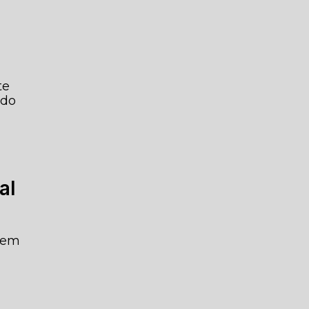
te
ido
al
s em