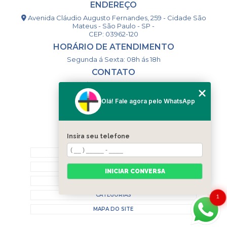
ENDEREÇO
Avenida Cláudio Augusto Fernandes, 259 - Cidade São
Mateus - São Paulo - SP -
CEP: 03962-120
HORÁRIO DE ATENDIMENTO
Segunda á Sexta: 08h ás 18h
CONTATO
(11) 98994-1867
(11) 98993-9556
Olá! Fale agora pelo WhatsApp
togsm1@gmail.com
Insira seu telefone
MENU
HOME
QUEM SOMOS
INICIAR CONVERSA
CONTATO
CATEGORIAS
1
MAPA DO SITE