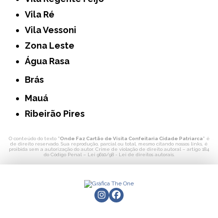
Vila Ré
Vila Vessoni
Zona Leste
Água Rasa
Brás
Mauá
Ribeirão Pires
O conteúdo do texto "
Onde Faz Cartão de Visita Confeitaria Cidade Patriarca
" é
de direito reservado. Sua reprodução, parcial ou total, mesmo citando nossos links, é
proibida sem a autorização do autor. Crime de violação de direito autoral – artigo 184
do Código Penal –
Lei 9610/98 - Lei de direitos autorais
.