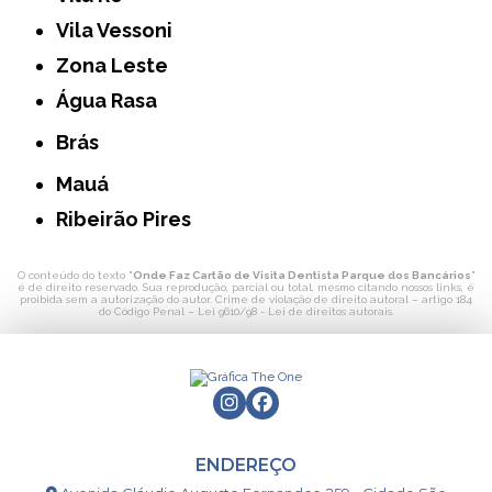
Vila Vessoni
Zona Leste
Água Rasa
Brás
Mauá
Ribeirão Pires
O conteúdo do texto "
Onde Faz Cartão de Visita Dentista Parque dos Bancários
"
é de direito reservado. Sua reprodução, parcial ou total, mesmo citando nossos links, é
proibida sem a autorização do autor. Crime de violação de direito autoral – artigo 184
do Código Penal –
Lei 9610/98 - Lei de direitos autorais
.
ENDEREÇO