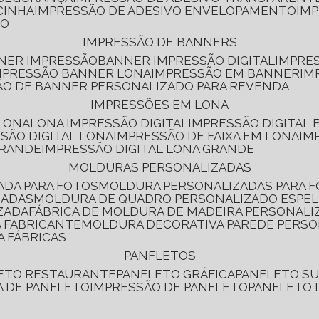
CINHA
IMPRESSÃO DE ADESIVO ENVELOPAMENTO
IM
RO
IMPRESSÃO DE BANNERS
NNER IMPRESSÃO
BANNER IMPRESSÃO DIGITAL
IMPRE
MPRESSÃO BANNER LONA
IMPRESSÃO EM BANNER
IM
ÃO DE BANNER PERSONALIZADO PARA REVENDA
IMPRESSÕES EM LONA
 LONA
LONA IMPRESSÃO DIGITAL
IMPRESSÃO DIGITAL
SSÃO DIGITAL LONA
IMPRESSÃO DE FAIXA EM LONA
IM
GRANDE
IMPRESSÃO DIGITAL LONA GRANDE
MOLDURAS PERSONALIZADAS
ADA PARA FOTOS
MOLDURA PERSONALIZADAS PARA 
ZADAS
MOLDURA DE QUADRO PERSONALIZADO ESPE
ZADA
FÁBRICA DE MOLDURA DE MADEIRA PERSONALI
 FABRICANTE
MOLDURA DECORATIVA PAREDE PERS
A FÁBRICAS
PANFLETOS
LETO RESTAURANTE
PANFLETO GRÁFICA
PANFLETO 
CA DE PANFLETO
IMPRESSÃO DE PANFLETO
PANFLETO