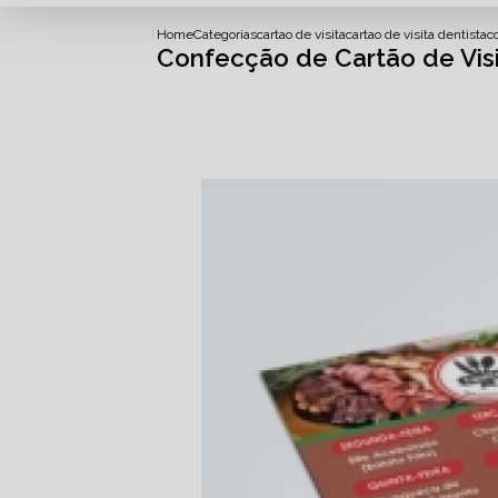
Home
Categorias
cartao de visita
cartao de visita dentista
c
Confecção de Cartão de Visi