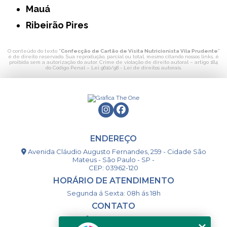
Mauá
Ribeirão Pires
O conteúdo do texto "
Confecção de Cartão de Visita Nutricionista Vila Prudente
"
é de direito reservado. Sua reprodução, parcial ou total, mesmo citando nossos links, é
proibida sem a autorização do autor. Crime de violação de direito autoral – artigo 184
do Código Penal –
Lei 9610/98 - Lei de direitos autorais
.
ENDEREÇO
Avenida Cláudio Augusto Fernandes, 259 - Cidade São
Mateus - São Paulo - SP -
CEP: 03962-120
HORÁRIO DE ATENDIMENTO
Segunda á Sexta: 08h ás 18h
CONTATO
(11) 98994-1867