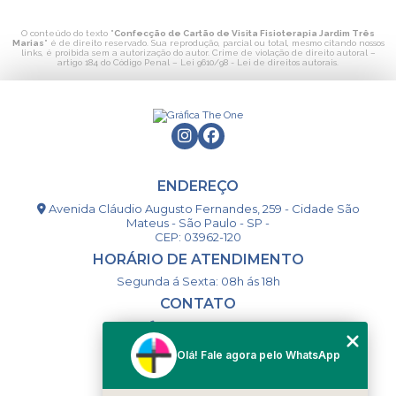
O conteúdo do texto "
Confecção de Cartão de Visita Fisioterapia Jardim Três
Marias
" é de direito reservado. Sua reprodução, parcial ou total, mesmo citando nossos
links, é proibida sem a autorização do autor. Crime de violação de direito autoral –
artigo 184 do Código Penal –
Lei 9610/98 - Lei de direitos autorais
.
ENDEREÇO
Avenida Cláudio Augusto Fernandes, 259 - Cidade São
Mateus - São Paulo - SP -
CEP: 03962-120
HORÁRIO DE ATENDIMENTO
Segunda á Sexta: 08h ás 18h
CONTATO
(11) 98994-1867
(11) 98993-9556
Olá! Fale agora pelo WhatsApp
togsm1@gmail.com