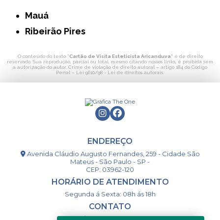
Mauá
Ribeirão Pires
O conteúdo do texto "
Cartão de Visita Esteticista Aricanduva
" é de direito
reservado. Sua reprodução, parcial ou total, mesmo citando nossos links, é proibida sem
a autorização do autor. Crime de violação de direito autoral – artigo 184 do Código
Penal –
Lei 9610/98 - Lei de direitos autorais
.
ENDEREÇO
Avenida Cláudio Augusto Fernandes, 259 - Cidade São
Mateus - São Paulo - SP -
CEP: 03962-120
HORÁRIO DE ATENDIMENTO
Segunda á Sexta: 08h ás 18h
CONTATO
(11) 98994-1867