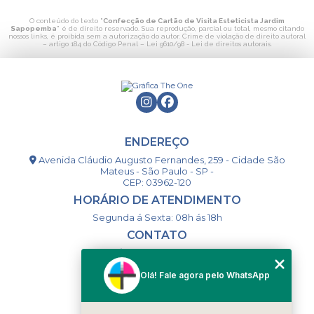
O conteúdo do texto "
Confecção de Cartão de Visita Esteticista Jardim
Sapopemba
" é de direito reservado. Sua reprodução, parcial ou total, mesmo citando
nossos links, é proibida sem a autorização do autor. Crime de violação de direito autoral
– artigo 184 do Código Penal –
Lei 9610/98 - Lei de direitos autorais
.
ENDEREÇO
Avenida Cláudio Augusto Fernandes, 259 - Cidade São
Mateus - São Paulo - SP -
CEP: 03962-120
HORÁRIO DE ATENDIMENTO
Segunda á Sexta: 08h ás 18h
CONTATO
(11) 98994-1867
(11) 98993-9556
Olá! Fale agora pelo WhatsApp
togsm1@gmail.com