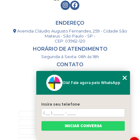
ENDEREÇO
Avenida Cláudio Augusto Fernandes, 259 - Cidade São
Mateus - São Paulo - SP -
CEP: 03962-120
HORÁRIO DE ATENDIMENTO
Segunda á Sexta: 08h ás 18h
CONTATO
(11) 98994-1867
(11) 98993-9556
Olá! Fale agora pelo WhatsApp
togsm1@gmail.com
Insira seu telefone
MENU
HOME
QUEM SOMOS
INICIAR CONVERSA
CONTATO