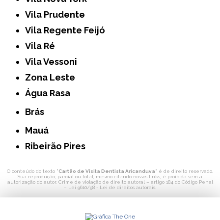
Vila Prudente
Vila Regente Feijó
Vila Ré
Vila Vessoni
Zona Leste
Água Rasa
Brás
Mauá
Ribeirão Pires
O conteúdo do texto "
Cartão de Visita Dentista Aricanduva
" é de direito reservado.
Sua reprodução, parcial ou total, mesmo citando nossos links, é proibida sem a
autorização do autor. Crime de violação de direito autoral – artigo 184 do Código Penal
–
Lei 9610/98 - Lei de direitos autorais
.